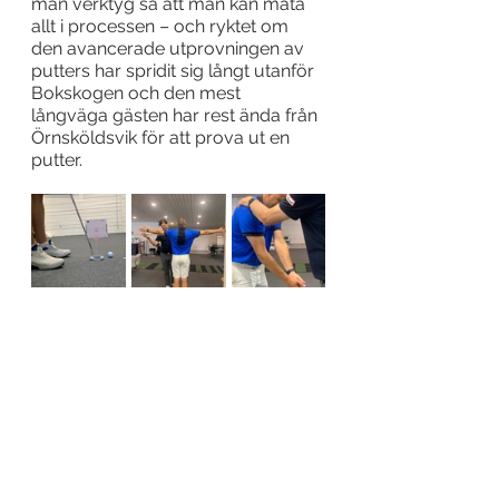
man verktyg så att man kan mäta 
allt i processen – och ryktet om 
den avancerade utprovningen av 
putters har spridit sig långt utanför 
Bokskogen och den mest 
långväga gästen har rest ända från 
Örnsköldsvik för att prova ut en 
putter.