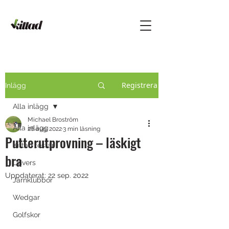
Registrera
Inlägg
Alla inlägg
Michael Broström
Alla inlägg
26 aug. 2022
3 min läsning
Putterutprovning – läskigt
Kittad testar
bra
Drivers
Uppdaterat:
22 sep. 2022
Järnklubbor
Wedgar
Golfskor