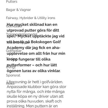
Putters
Bagar & Vagnar
Fairway, Hybrider & Utility irons
Hur mycket skillnad kan en 
Golfkläder
utprovad putter göra för ditt 
Träningshjälpmedel
spel? Mycket upptäckte jag vid 
ett besök på Bokskogen Golf 
Teknik & Appar
Academy där jag fick en aha-
Golfbollar
upplevelse om allt från hur min 
Tävling
kropp fungerar till olika 
putterformer – och hur lätt 
Övrigt
ögonen luras av olika vinklar.
Sponsrat
Utprovning är hett i golfvärlden. 
Resor
Anpassade klubbor kan göra stor 
nytta för många, och inte många 
skulle köpa en ny driver utan att 
prova olika huvuden, skaft och 
inställning. Men puttern är en 