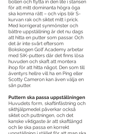
bollen och flytta in den lite i stansen 
för att mitt dominanta högra öga 
ska komma rätt – och vips blir S-
kurvan rak och siktet mitt i prick. 
Med korrigerat synmönster och 
bättre uppställning är det nu dags 
att hitta en putter som passar. Och 
det är inte svårt eftersom 
Bokskogen Golf Academy arbetar 
med SIK-putters där det finns lösa 
huvuden och skaft att montera 
ihop för att hitta något. Den som till 
äventyrs hellre vill ha en Ping eller 
Scotty Cameron kan även välja en 
sån putter.
Puttern ska passa uppställningen
Huvudets form, skaftinfästning och 
sikthjälpmedel påverkar också 
siktet och puttningen, och det 
kanske viktigaste är att skaftlängd 
och lie ska passa en korrekt 
uppställning i stället för att man ska 