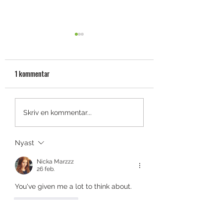
1 kommentar
Cruising med Odyssey Ai-
[Speltest] Ai-One: O
Skriv en kommentar...
One
smarta putters lever
Nyast
Nicka Marzzz
26 feb.
You've given me a lot to think about.
Gilla
Svara