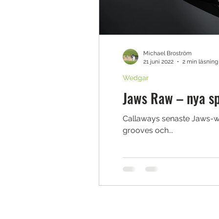
Michael Broström
21 juni 2022
2 min läsning
Wedgar
Jaws Raw – nya s
Callaways senaste Jaws-we
grooves och...