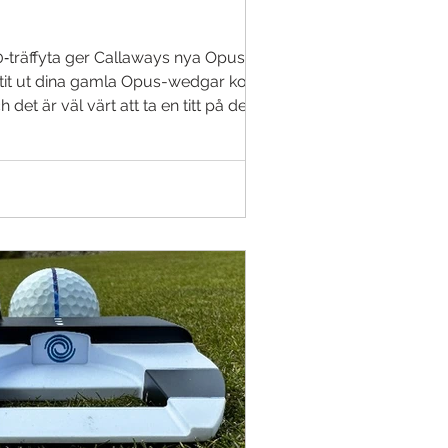
0‑träffyta ger Callaways nya Opus SP+
 ut dina gamla Opus-wedgar kommer
et är väl värt att ta en titt på dem.
ed tungsten, MIM‑fräs