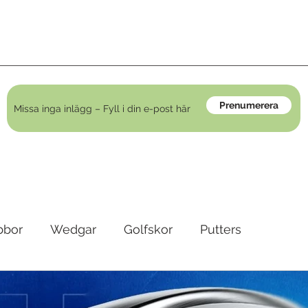
Prenumerera
bbor
Wedgar
Golfskor
Putters
irons
Golfkläder
Träningshjälpmedel