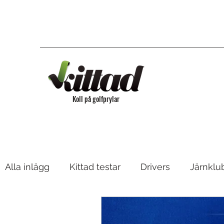
Koll på golfprylar
Alla inlägg
Kittad testar
Drivers
Järnklu
Bagar & Vagnar
Fairway, Hybrider & Utility 