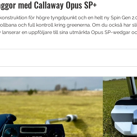
laggor med Callaway Opus SP+
konstruktion för högre tyngdpunkt och en helt ny Spin Gen 2.
lbana och full kontroll kring greenerna. Om du också har slitit
lanserar en uppföljare till sina utmärkta Opus SP-wedgar och d
r en ny Spin Pocket‑konstruktion som bygger på tre delar m