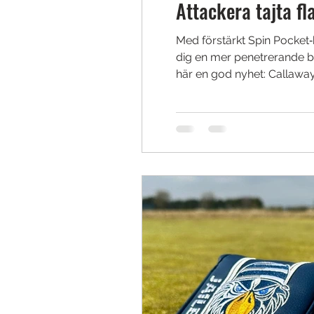
Attackera tajta f
Med förstärkt Spin Pocket‑
dig en mer penetrerande bol
här en god nyhet: Callaway 
Callaways nya Opus SP+ ha